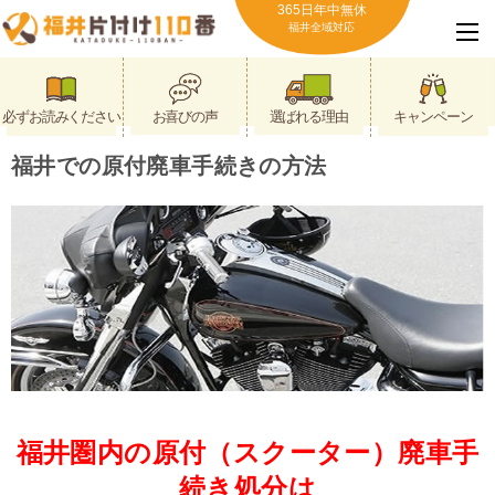
365日年中無休
福井全域対応
必ずお読みください
お喜びの声
選ばれる理由
キャンペーン
福井での原付廃車手続きの方法
福井圏内の原付（スクーター）廃車手
続き処分は