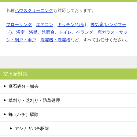
各種
ハウスクリーニング
も対応しております。
フローリング
、
エアコン
、
キッチン(台所)
、
換気扇(レンジフー
ド)
、
浴室・浴槽
、
洗面台
、
トイレ
、
ベランダ
、
窓ガラス・サッ
シ・網戸・雨戸
、
洗濯機・洗濯槽
など、すべてお任せください。
空き家対策
庭石処分・撤去
草刈り・芝刈り・防草処理
蜂（ハチ）駆除
アシナガバチ駆除