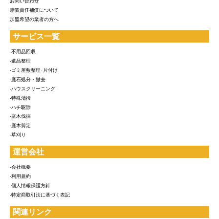
お問い合わせ
賠償責任補償について
加盟希望の業者の方へ
サービス一覧
-不用品回収
-遺品整理
-ゴミ屋敷整理･片付け
-庭石処分・撤去
-ハウスクリーニング
-特殊清掃
-ハチ駆除
-庭木伐採
-庭木剪定
-草刈り
運営会社
-会社概要
-利用規約
-個人情報保護方針
-特定商取引法に基づく表記
関連リンク