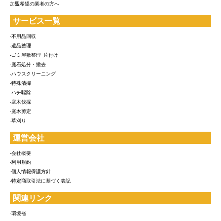
加盟希望の業者の方へ
サービス一覧
-不用品回収
-遺品整理
-ゴミ屋敷整理･片付け
-庭石処分・撤去
-ハウスクリーニング
-特殊清掃
-ハチ駆除
-庭木伐採
-庭木剪定
-草刈り
運営会社
-会社概要
-利用規約
-個人情報保護方針
-特定商取引法に基づく表記
関連リンク
-環境省