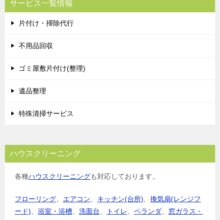
サービス一覧情報
ゲ
片付け・掃除代行
ー
シ
不用品回収
ョ
ゴミ屋敷片付け(整理)
ン
遺品整理
特殊清掃サービス
ハウスクリーニング
各種
ハウスクリーニング
も対応しております。
フローリング
、
エアコン
、
キッチン(台所)
、
換気扇(レンジフ
ード)
、
浴室・浴槽
、
洗面台
、
トイレ
、
ベランダ
、
窓ガラス・