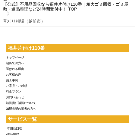
【公式】不用品回収なら福井片付け110番｜粗大ゴミ回収・ゴミ屋
敷・遺品整理など24時間受付中！
TOP
草刈り相場（越前市）
福井片付け110番
トップページ
初めての方へ
選ばれる理由
お客様の声
施工事例
ご意見・ご感想
料金プラン
お問い合わせ
賠償責任補償について
加盟希望の業者の方へ
サービス一覧
-不用品回収
-遺品整理