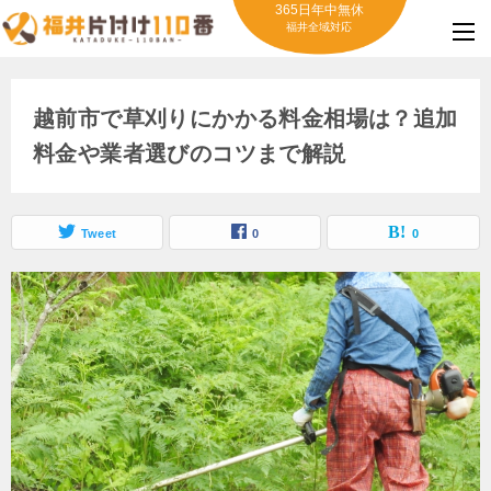
365日年中無休
福井全域対応
越前市で草刈りにかかる料金相場は？追加
料金や業者選びのコツまで解説
Tweet
0
0