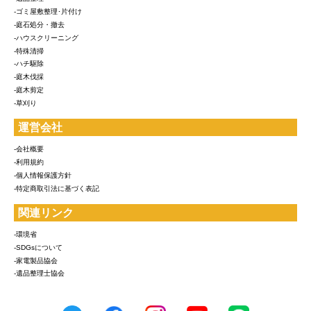
-ゴミ屋敷整理･片付け
-庭石処分・撤去
-ハウスクリーニング
-特殊清掃
-ハチ駆除
-庭木伐採
-庭木剪定
-草刈り
運営会社
-会社概要
-利用規約
-個人情報保護方針
-特定商取引法に基づく表記
関連リンク
-環境省
-SDGsについて
-家電製品協会
-遺品整理士協会