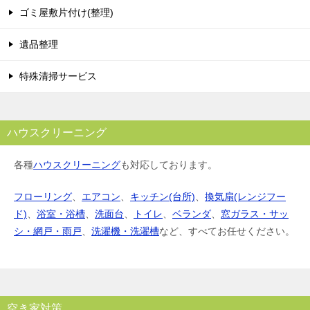
ゴミ屋敷片付け(整理)
遺品整理
特殊清掃サービス
ハウスクリーニング
各種
ハウスクリーニング
も対応しております。
フローリング
、
エアコン
、
キッチン(台所)
、
換気扇(レンジフー
ド)
、
浴室・浴槽
、
洗面台
、
トイレ
、
ベランダ
、
窓ガラス・サッ
シ・網戸・雨戸
、
洗濯機・洗濯槽
など、すべてお任せください。
空き家対策