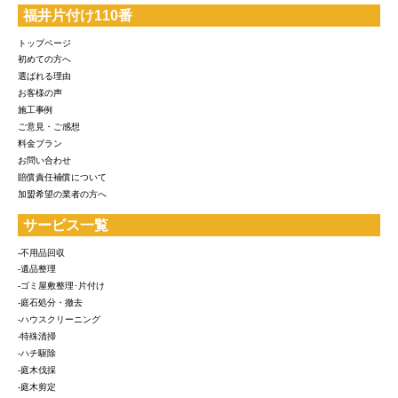
福井片付け110番
トップページ
初めての方へ
選ばれる理由
お客様の声
施工事例
ご意見・ご感想
料金プラン
お問い合わせ
賠償責任補償について
加盟希望の業者の方へ
サービス一覧
-不用品回収
-遺品整理
-ゴミ屋敷整理･片付け
-庭石処分・撤去
-ハウスクリーニング
-特殊清掃
-ハチ駆除
-庭木伐採
-庭木剪定