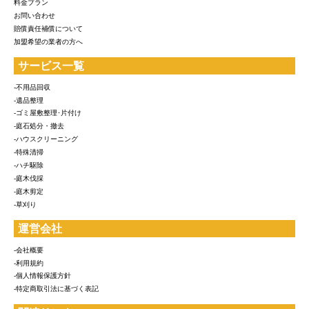
料金プラン
お問い合わせ
賠償責任補償について
加盟希望の業者の方へ
サービス一覧
-不用品回収
-遺品整理
-ゴミ屋敷整理･片付け
-庭石処分・撤去
-ハウスクリーニング
-特殊清掃
-ハチ駆除
-庭木伐採
-庭木剪定
-草刈り
運営会社
-会社概要
-利用規約
-個人情報保護方針
-特定商取引法に基づく表記