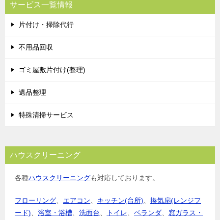
サービス一覧情報
片付け・掃除代行
不用品回収
ゴミ屋敷片付け(整理)
遺品整理
特殊清掃サービス
ハウスクリーニング
各種
ハウスクリーニング
も対応しております。
フローリング
、
エアコン
、
キッチン(台所)
、
換気扇(レンジフ
ード)
、
浴室・浴槽
、
洗面台
、
トイレ
、
ベランダ
、
窓ガラス・