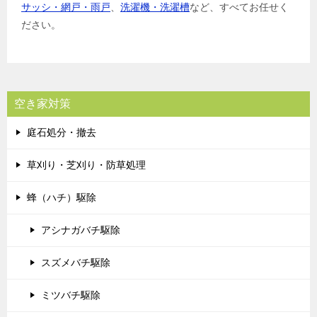
サッシ・網戸・雨戸
、
洗濯機・洗濯槽
など、すべてお任せく
ださい。
空き家対策
庭石処分・撤去
草刈り・芝刈り・防草処理
蜂（ハチ）駆除
アシナガバチ駆除
スズメバチ駆除
ミツバチ駆除