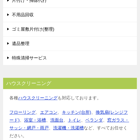
片付け・掃除代行
不用品回収
ゴミ屋敷片付け(整理)
遺品整理
特殊清掃サービス
ハウスクリーニング
各種
ハウスクリーニング
も対応しております。
フローリング
、
エアコン
、
キッチン(台所)
、
換気扇(レンジフ
ード)
、
浴室・浴槽
、
洗面台
、
トイレ
、
ベランダ
、
窓ガラス・
サッシ・網戸・雨戸
、
洗濯機・洗濯槽
など、すべてお任せく
ださい。