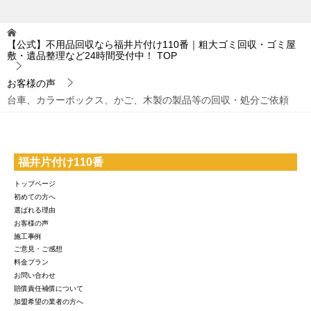
【公式】不用品回収なら福井片付け110番｜粗大ゴミ回収・ゴミ屋
敷・遺品整理など24時間受付中！
TOP
お客様の声
台車、カラーボックス、かご、木製の製品等の回収・処分ご依頼
福井片付け110番
トップページ
初めての方へ
選ばれる理由
お客様の声
施工事例
ご意見・ご感想
料金プラン
お問い合わせ
賠償責任補償について
加盟希望の業者の方へ