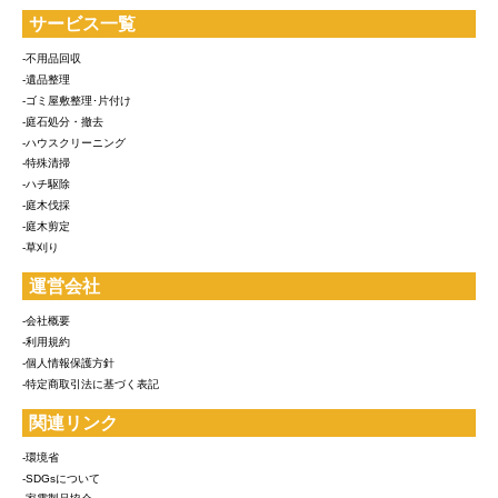
サービス一覧
-不用品回収
-遺品整理
-ゴミ屋敷整理･片付け
-庭石処分・撤去
-ハウスクリーニング
-特殊清掃
-ハチ駆除
-庭木伐採
-庭木剪定
-草刈り
運営会社
-会社概要
-利用規約
-個人情報保護方針
-特定商取引法に基づく表記
関連リンク
-環境省
-SDGsについて