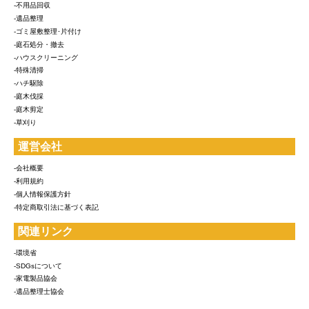
-不用品回収
-遺品整理
-ゴミ屋敷整理･片付け
-庭石処分・撤去
-ハウスクリーニング
-特殊清掃
-ハチ駆除
-庭木伐採
-庭木剪定
-草刈り
運営会社
-会社概要
-利用規約
-個人情報保護方針
-特定商取引法に基づく表記
関連リンク
-環境省
-SDGsについて
-家電製品協会
-遺品整理士協会