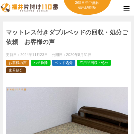
365日年中無休
福井全域対応
マットレス付きダブルベッドの回収・処分ご
依頼 お客様の声
更新日：
2024年11月23日
公開日：
2020年8月31日
お客様の声
ハチ駆除
ベッド処分
不用品回収・処分
家具処分