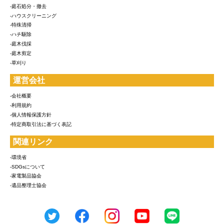
-庭石処分・撤去
-ハウスクリーニング
-特殊清掃
-ハチ駆除
-庭木伐採
-庭木剪定
-草刈り
運営会社
-会社概要
-利用規約
-個人情報保護方針
-特定商取引法に基づく表記
関連リンク
-環境省
-SDGsについて
-家電製品協会
-遺品整理士協会