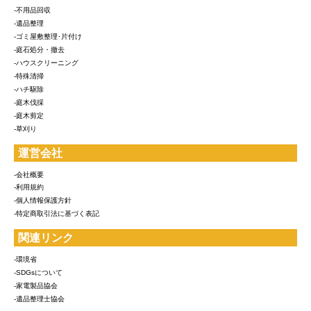
-不用品回収
-遺品整理
-ゴミ屋敷整理･片付け
-庭石処分・撤去
-ハウスクリーニング
-特殊清掃
-ハチ駆除
-庭木伐採
-庭木剪定
-草刈り
運営会社
-会社概要
-利用規約
-個人情報保護方針
-特定商取引法に基づく表記
関連リンク
-環境省
-SDGsについて
-家電製品協会
-遺品整理士協会