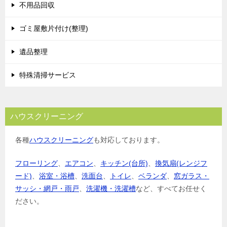
シ
不用品回収
ョ
ゴミ屋敷片付け(整理)
ン
遺品整理
特殊清掃サービス
ハウスクリーニング
各種
ハウスクリーニング
も対応しております。
フローリング
、
エアコン
、
キッチン(台所)
、
換気扇(レンジフ
ード)
、
浴室・浴槽
、
洗面台
、
トイレ
、
ベランダ
、
窓ガラス・
サッシ・網戸・雨戸
、
洗濯機・洗濯槽
など、すべてお任せく
ださい。