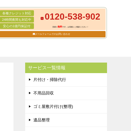
各種クレジット対応
0120-538-902
24時間夜間も対応中
安心の1億円保証付
無料
見積り
です。お気軽にご相談ください！
メールフォームでのお問い合わせ
サービス一覧情報
片付け・掃除代行
不用品回収
ゴミ屋敷片付け(整理)
遺品整理