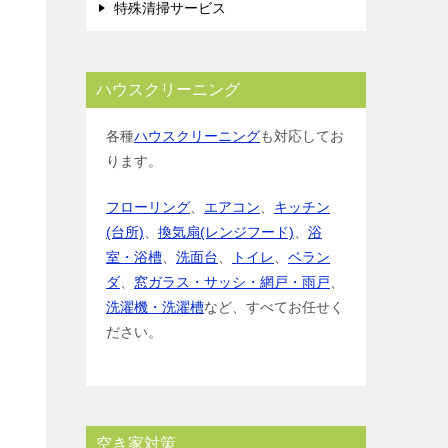
特殊清掃サービス
ハウスクリーニング
各種
ハウスクリーニング
も対応してお
ります。
フローリング
、
エアコン
、
キッチン
(台所)
、
換気扇(レンジフード)
、
浴
室・浴槽
、
洗面台
、
トイレ
、
ベラン
ダ
、
窓ガラス・サッシ・網戸・雨戸
、
洗濯機・洗濯槽
など、すべてお任せく
ださい。
空き家対策