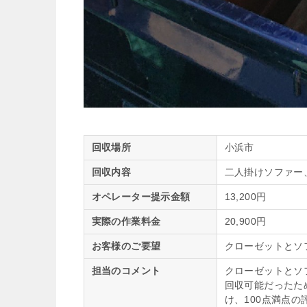
回収場所
小浜市
回収内容
二人掛けソファー
オペレーター提示金額
13,200円
実際の作業料金
20,900円
お客様のご要望
クローゼットとソ
担当のコメント
クローゼットとソ
回収可能だったた
け、100点満点