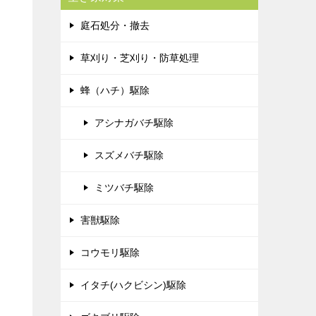
庭石処分・撤去
草刈り・芝刈り・防草処理
蜂（ハチ）駆除
アシナガバチ駆除
スズメバチ駆除
ミツバチ駆除
害獣駆除
コウモリ駆除
イタチ(ハクビシン)駆除